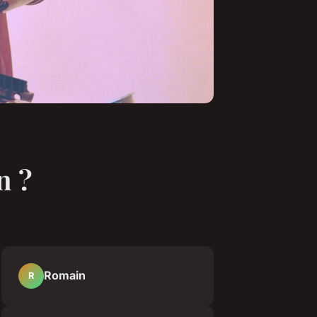
n ?
Romain
R