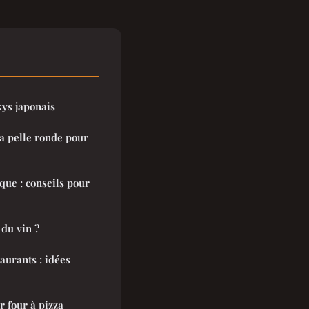
kys japonais
a pelle ronde pour
ique : conseils pour
du vin ?
aurants : idées
 four à pizza