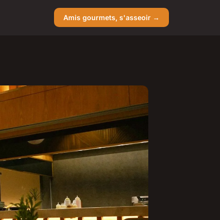
Amis gourmets, s'asseoir →