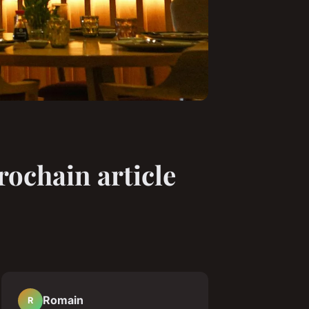
rochain article
Romain
R