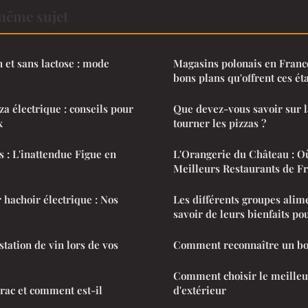
même sujet
 et sans lactose : mode
Magasins polonais en France
bons plans qu'offrent ces ét
za électrique : conseils pour
Que devez-vous savoir sur l
x
tourner les pizzas ?
s : L'inattendue Figue en
L'Orangerie du Château : O
Meilleurs Restaurants de Fr
 hachoir électrique : Nos
Les différents groupes alime
savoir de leurs bienfaits pou
tation de vin lors de vos
Comment reconnaître un bon
Comment choisir le meilleur
érac et comment est-il
d'extérieur