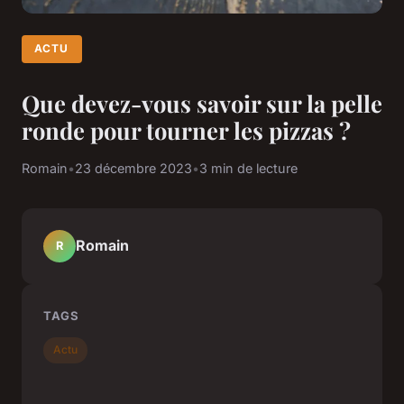
ACTU
Que devez-vous savoir sur la pelle
ronde pour tourner les pizzas ?
Romain
•
23 décembre 2023
•
3 min de lecture
Romain
R
TAGS
Actu