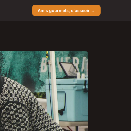
Amis gourmets, s'asseoir →