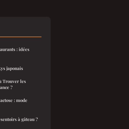
aurants : idées
kys japonais
ù Trouver les
ance ?
lactose : mode
ésentoirs à gâteau ?