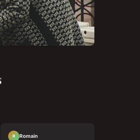
s
Romain
R