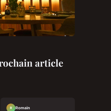
rochain article
Romain
R