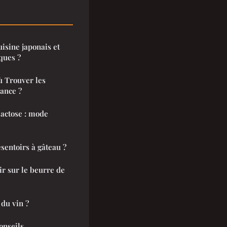
uisine japonais et
iques ?
ù Trouver les
ance ?
lactose : mode
ésentoirs à gâteau ?
ir sur le beurre de
du vin ?
onseils