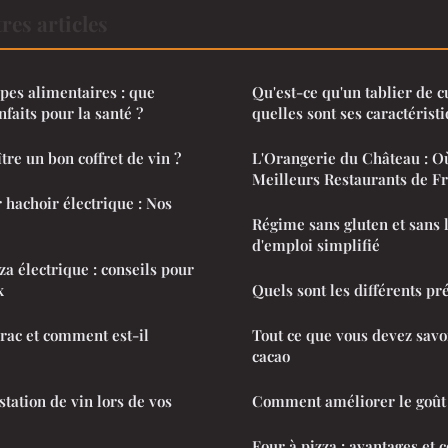
res articles
upes alimentaires : que
Qu'est-ce qu'un tablier de c
nfaits pour la santé ?
quelles sont ses caractérist
e un bon coffret de vin ?
L'Orangerie du Château : O
Meilleurs Restaurants de Fr
 hachoir électrique : Nos
Régime sans gluten et sans 
d'emploi simplifié
za électrique : conseils pour
x
Quels sont les différents pr
érac et comment est-il
Tout ce que vous devez savo
cacao
tation de vin lors de vos
Comment améliorer le goût 
Four à pizza : avantages et c