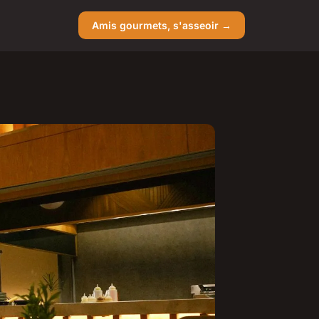
Amis gourmets, s'asseoir →