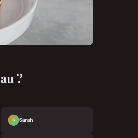
eau ?
Sarah
S