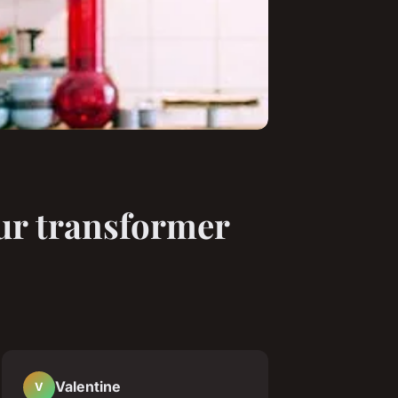
ur transformer
Valentine
V