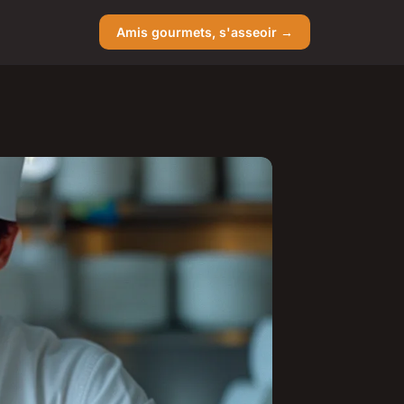
Amis gourmets, s'asseoir →