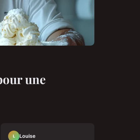
 pour une
Louise
L